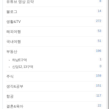
8
유튜브 영상 요약
14
블로그
272
생활&TV
53
해외여행
51
국내여행
196
부동산
1
하남E구역
0
신당12, 13구역
159
주식
151
생각&공부
117
항공
22
결혼&육아