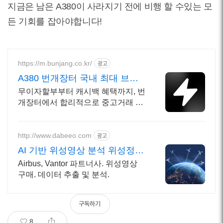
지금은 남은 A380이 사라지기 전에 비행 할 수있는 모
든 기회를 잡아야합니다!
https://m.bunjang.co.kr/
광고
A380 번개장터 국내 최대 브랜
드 중고거래
무이자할부부터 캐시백 혜택까지, 번
개장터에서 합리적으로 중고거래 하
세요 전국 각지에서 올라오는 전국구
최다 상품 매일 10만 개 이상의 신규
상품 업로드
http://www.dabeeo.com
광고
AI 기반 위성영상 분석 위성정보
활용서비스 제공
Airbus, Vantor 파트너사. 위성영상
구매. 데이터 추출 및 분석.
구독하기
8