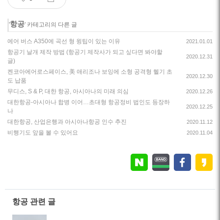
항공
'
' 카테고리의 다른 글
에어 버스 A350에 곡선 형 윙팁이 있는 이유
2021.01.01
항공기 날개 제작 방법 (항공기 제작사가 되고 싶다면 봐야할
2020.12.31
글)
켄코아에어로스페이스, 美 애리조나 보잉에 소형 공격형 헬기 초
2020.12.30
도 납품
무디스, S & P, 대한 항공, 아시아나의 미래 의심
2020.12.26
대한항공-아시아나 합병 이어…초대형 항공정비 법인도 등장하
2020.12.25
나
대한항공, 산업은행과 아시아나항공 인수 추진
2020.11.12
비행기도 앞을 볼 수 있어요
2020.11.04
항공 관련 글