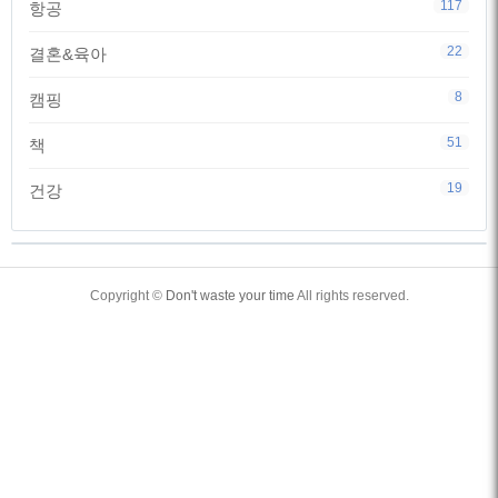
117
항공
22
결혼&육아
8
캠핑
51
책
19
건강
TistoryWhaleSkin3.4
Copyright ©
Don't waste your time
All rights reserved.