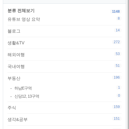
분류 전체보기
1148
8
유튜브 영상 요약
14
블로그
272
생활&TV
53
해외여행
51
국내여행
196
부동산
1
하남E구역
0
신당12, 13구역
159
주식
151
생각&공부