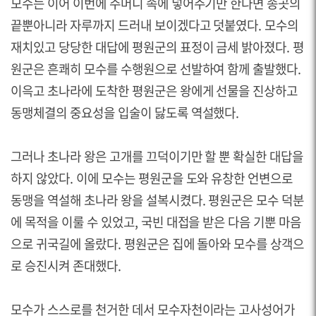
모수는 이어 이번에 주머니 속에 넣어주기만 한다면 송곳의
끝뿐아니라 자루까지 드러내 보이겠다고 덧붙였다. 모수의
재치있고 당당한 대답에 평원군의 표정이 금세 밝아졌다. 평
원군은 흔쾌히 모수를 수행원으로 선발하여 함께 출발했다.
이윽고 초나라에 도착한 평원군은 왕에게 선물을 진상하고
동맹체결의 중요성을 입술이 닳도록 역설했다.
그러나 초나라 왕은 고개를 끄덕이기만 할 뿐 확실한 대답을
하지 않았다. 이에 모수는 평원군을 도와 유창한 언변으로
동맹을 역설해 초나라 왕을 설복시켰다. 평원군은 모수 덕분
에 목적을 이룰 수 있었고, 국빈 대접을 받은 다음 기뿐 마음
으로 귀국길에 올랐다. 평원군은 집에 돌아와 모수를 상객으
로 승진시켜 존대했다.
모수가 스스로를 천거한 데서 모수자천이라는 고사성어가