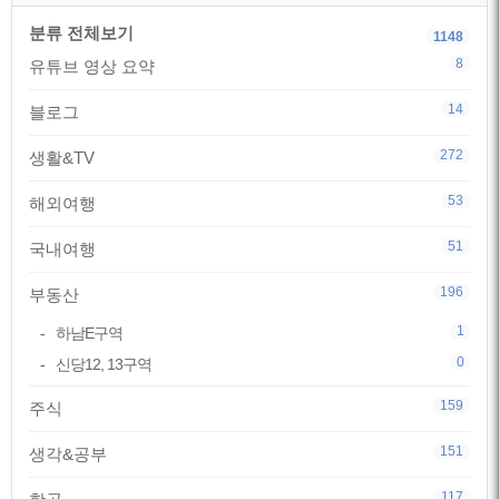
분류 전체보기
1148
8
유튜브 영상 요약
14
블로그
272
생활&TV
53
해외여행
51
국내여행
196
부동산
1
하남E구역
0
신당12, 13구역
159
주식
151
생각&공부
117