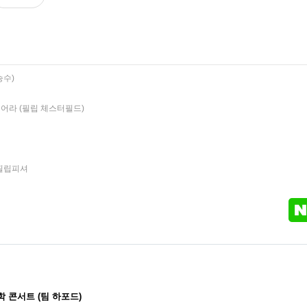
승수)
꿈꾸어라 (필립 체스터필드)
필립피셔
 콘서트 (팀 하포드)