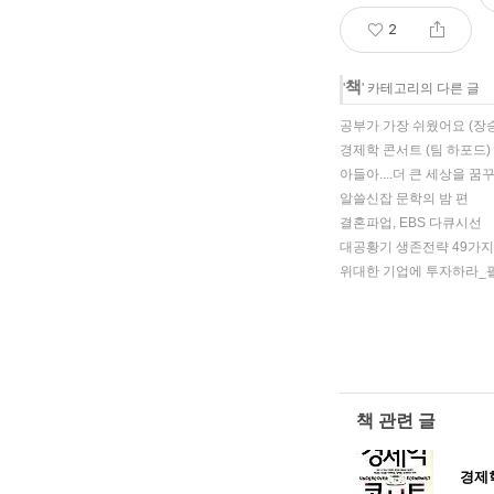
2
책
'
' 카테고리의 다른 글
공부가 가장 쉬웠어요 (장
경제학 콘서트 (팀 하포드)
아들아....더 큰 세상을 
알쓸신잡 문학의 밤 편
결혼파업, EBS 다큐시선
대공황기 생존전략 49가지
위대한 기업에 투자하라_
책 관련 글
경제학