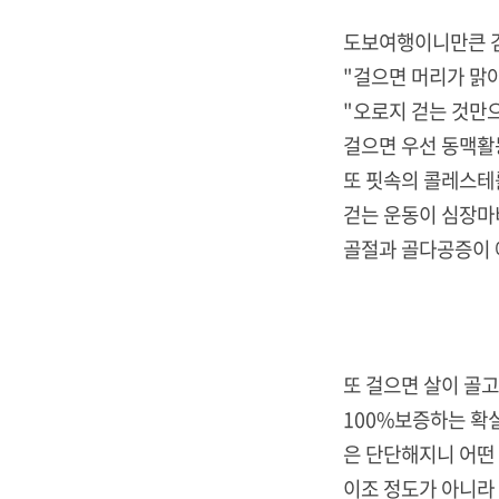
도보여행이니만큰 걷
"걸으면 머리가 맑
"오로지 걷는 것만으
걸으면 우선 동맥활
또 핏속의 콜레스테
걷는 운동이 심장마
골절과 골다공증이 예
또 걸으면 살이 골고
100%보증하는 확실
은 단단해지니 어떤 
이조 정도가 아니라 