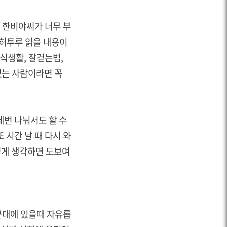
 한비야씨가 너무 부
 허투루 읽을 내용이
식생활, 잘걷는법,
있는 사람이라면 꼭
세
번 나눠서도 할 수
 시간 날 때 다시 와
렇게 생각하면 도보여
군대에 있을때 자유롭