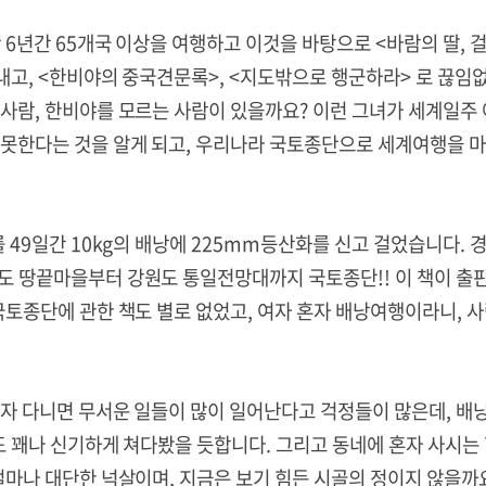
 6년간 65개국 이상을 여행하고 이것을 바탕으로 <바람의 딸, 
써내고, <한비야의 중국견문록>, <지도밖으로 행군하라> 로 끊임
사람, 한비야를 모르는 사람이 있을까요? 이런 그녀가 세계일주 
 못한다는 것을 알게 되고, 우리나라 국토종단으로 세계여행을 
를 49일간 10kg의 배낭에 225mm등산화를 신고 걸었습니다. 
도 땅끝마을부터 강원도 통일전망대까지 국토종단!! 이 책이 출판
국토종단에 관한 책도 별로 없었고, 여자 혼자 배낭여행이라니, 
혼자 다니면 무서운 일들이 많이 일어난다고 걱정들이 많은데, 배
도 꽤나 신기하게 쳐다봤을 듯합니다. 그리고 동네에 혼자 사시는
얼마나 대단한 넉살이며, 지금은 보기 힘든 시골의 정이지 않을까요