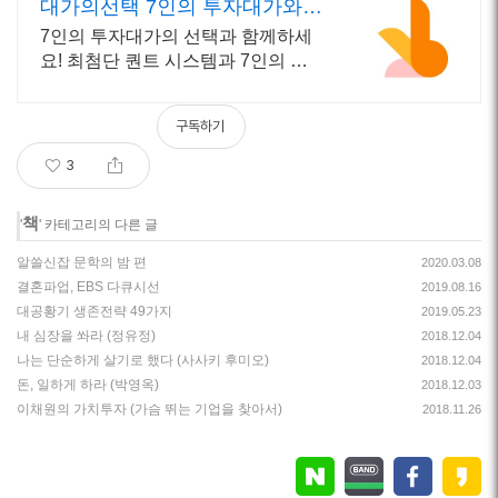
대가의선택 7인의 투자대가와
함께하세요
7인의 투자대가의 선택과 함께하세
요! 최첨단 퀀트 시스템과 7인의 투
자대가의 투자공식을 접목! 종목진단
부터 투자점수까지
구독하기
3
책
'
' 카테고리의 다른 글
알쓸신잡 문학의 밤 편
2020.03.08
결혼파업, EBS 다큐시선
2019.08.16
대공황기 생존전략 49가지
2019.05.23
내 심장을 쏴라 (정유정)
2018.12.04
나는 단순하게 살기로 했다 (사사키 후미오)
2018.12.04
돈, 일하게 하라 (박영옥)
2018.12.03
이채원의 가치투자 (가슴 뛰는 기업을 찾아서)
2018.11.26