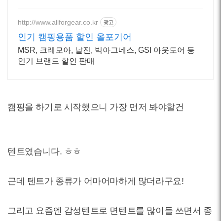
강함 면텐트
http://www.allforgear.co.kr
광고
인기 캠핑용품 할인 올포기어
MSR, 크레모아, 날진, 빅아그네스, GSI 아웃도어 등
인기 브랜드 할인 판매
캠핑을 하기로 시작했으니 가장 먼저 봐야할건
텐트였습니다. ㅎㅎ
근데 텐트가 종류가 어마어마하게 많더라구요!
그리고 요즘엔 감성텐트로 면텐트를 많이들 쓰면서 종