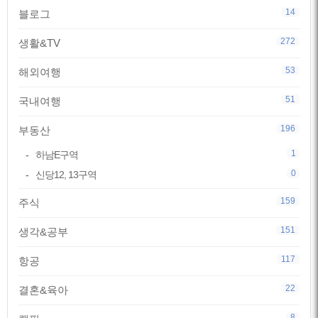
14
블로그
272
생활&TV
53
해외여행
51
국내여행
196
부동산
1
하남E구역
0
신당12, 13구역
159
주식
151
생각&공부
117
항공
22
결혼&육아
8